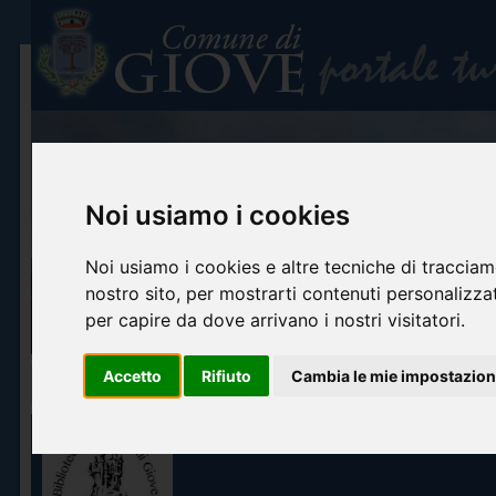
Noi usiamo i cookies
Noi usiamo i cookies e altre tecniche di tracciam
nostro sito, per mostrarti contenuti personalizzati
per capire da dove arrivano i nostri visitatori.
Accetto
Rifiuto
Cambia le mie impostazion
Home
Info turistiche
Arte e cultura
Itinerari turistici
Accoglienza ed o
BIBLIOTECA COMUNALE