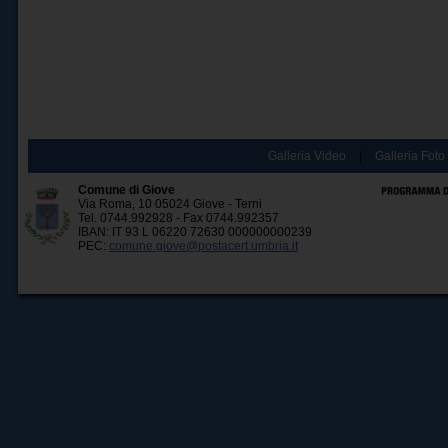
Galleria Video
|
Galleria Foto
Comune di Giove
Via Roma, 10 05024 Giove - Terni
Tel. 0744.992928 - Fax 0744.992357
IBAN: IT 93 L 06220 72630 000000000239
PEC:
comune.giove@postacert.umbria.it