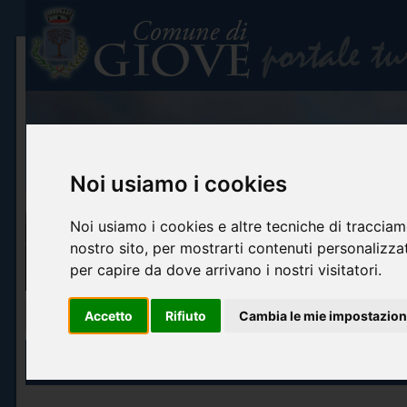
Noi usiamo i cookies
Noi usiamo i cookies e altre tecniche di tracciam
nostro sito, per mostrarti contenuti personalizzati
per capire da dove arrivano i nostri visitatori.
Home
Info turistiche
Arte e cultura
Itinerari turistici
Accoglienza ed o
Accetto
Rifiuto
Cambia le mie impostazion
ITINERARI TURISTICI
Culturali