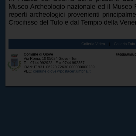
Museo Archeologio nazionale ed il Museo Fa
reperti archeologici provenienti principalm
Crocifisso del Tufo e dal Tempio della Vener
Galleria Video
|
Galleria Foto
Comune di Giove
Via Roma, 10 05024 Giove - Terni
Tel. 0744.992928 - Fax 0744.992357
IBAN: IT 93 L 06220 72630 000000000239
PEC:
comune.giove@postacert.umbria.it