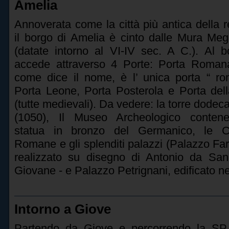
Amelia
Annoverata come la città più antica della r
il borgo di Amelia è cinto dalle Mura Mega
(datate intorno al VI-IV sec. A C.). Al b
accede attraverso 4 Porte: Porta Roman
come dice il nome, è l’ unica porta “ ro
Porta Leone, Porta Posterola e Porta dell
(tutte medievali). Da vedere: la torre dode
(1050), Il Museo Archeologico contene
statua in bronzo del Germanico, le Ci
Romane e gli splenditi palazzi (Palazzo Farr
realizzato su disegno di Antonio da Sang
Giovane - e Palazzo Petrignani, edificato ne
Intorno a Giove
Partendo da Giove e percorrendo la SP