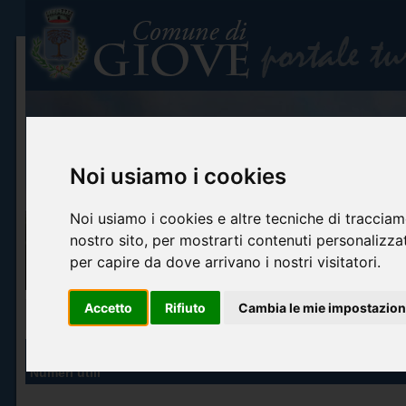
Noi usiamo i cookies
Noi usiamo i cookies e altre tecniche di tracciam
nostro sito, per mostrarti contenuti personalizzati
per capire da dove arrivano i nostri visitatori.
Accetto
Rifiuto
Cambia le mie impostazion
Home
Info turistiche
Arte e cultura
Itinerari turistici
Accoglienza ed o
INFO TURISTICHE
Numeri utili