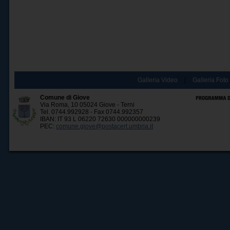
Galleria Video
|
Galleria Foto
Comune di Giove
Via Roma, 10 05024 Giove - Terni
Tel. 0744.992928 - Fax 0744.992357
IBAN: IT 93 L 06220 72630 000000000239
PEC:
comune.giove@postacert.umbria.it