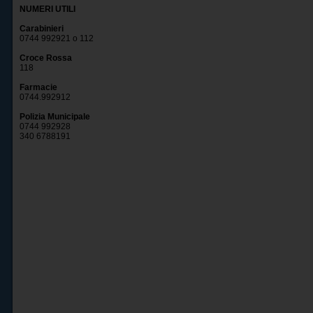
NUMERI UTILI
Carabinieri
0744 992921 o 112
Croce Rossa
118
Farmacie
0744.992912
Polizia Municipale
0744 992928
340 6788191