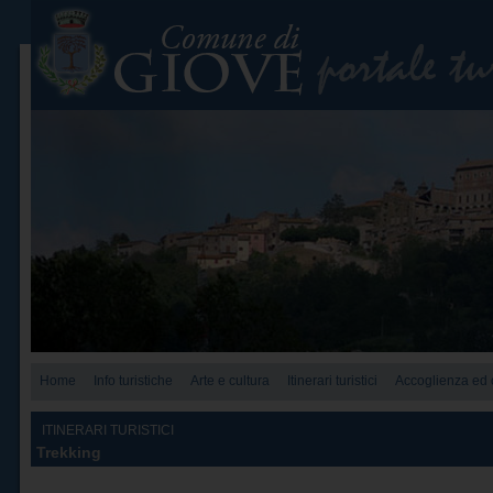
Home
Info turistiche
Arte e cultura
Itinerari turistici
Accoglienza ed o
ITINERARI TURISTICI
Trekking