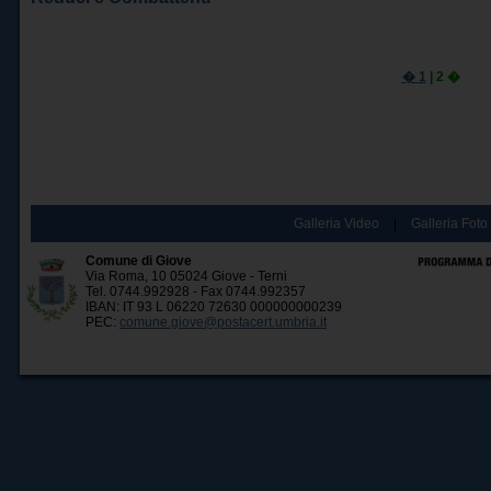
�
1
| 2 �
Galleria Video
|
Galleria Foto
Comune di Giove
Via Roma, 10 05024 Giove - Terni
Tel. 0744.992928 - Fax 0744.992357
IBAN: IT 93 L 06220 72630 000000000239
PEC:
comune.giove@postacert.umbria.it