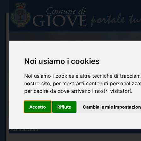
Noi usiamo i cookies
Noi usiamo i cookies e altre tecniche di tracciam
nostro sito, per mostrarti contenuti personalizzati
per capire da dove arrivano i nostri visitatori.
Accetto
Rifiuto
Cambia le mie impostazion
Home
Info turistiche
Arte e cultura
Itinerari turistici
Accoglienza ed o
INFO TURISTICHE
Associazioni