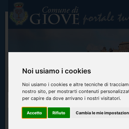
Noi usiamo i cookies
Noi usiamo i cookies e altre tecniche di tracciam
nostro sito, per mostrarti contenuti personalizzati
per capire da dove arrivano i nostri visitatori.
Home
Info turistiche
Arte e cultura
Itinerari turistici
Accoglienza ed o
Accetto
Rifiuto
Cambia le mie impostazion
BIBLIOTECA COMUNALE