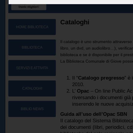
Cataloghi
HOME BIBLIOTECA
Il catalogo è uno strumento attraverso 
BIBLIOTECA
libro, un dvd, un audiolibro…), verific
biblioteca e se è disponibile per il prest
La Biblioteca Comunale di Giove possi
SERVIZI E ATTIVITA
Il “
Catalogo pregresso
” è 
2010.
CATALOGHI
L’
Opac
– On line Public Ac
riversando i documenti già 
inserendo le nuove acquisizi
BIBLIO NEWS
Guida all’uso dell’Opac SBN
Il catalogo del Sistema Bibliotec
dei documenti (libri, periodici, c