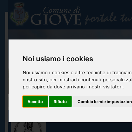
Noi usiamo i cookies
Noi usiamo i cookies e altre tecniche di tracciam
nostro sito, per mostrarti contenuti personalizzati
per capire da dove arrivano i nostri visitatori.
Accetto
Rifiuto
Cambia le mie impostazion
Home
Info turistiche
Arte e cultura
Itinerari turistici
Accoglienza ed o
BIBLIOTECA COMUNALE